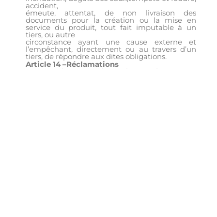
accident,
émeute, attentat, de non livraison des
documents pour la création ou la mise en
service du produit, tout fait imputable à un
tiers, ou autre
circonstance ayant une cause externe et
l’empêchant, directement ou au travers d’un
tiers, de répondre aux dites obligations.
Article 14 –Réclamations
Toute réclamation de quelque ordre que ce
soit, pour être valable, devra parvenir par lettre
recommandée avec accusé de réception dans
les 7
jours qui suivent la réception des factures.
Passé ce délai, les travaux et leurs conditions
d’exécution ou de règlement sont considérés
comme
définitivement acceptés.
Article 15 – Juridiction
Tout litige relatif à l’interprétation et à
l’exécution des présentes conditions générales
de vente est soumis au droit français. A défaut
de résolution
amiable, le Tribunal de Fort de Francesera seul
compétent pour tout litige relatif à
l’interprétation et l’exécution d’un contrat et de
ses suites