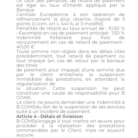
Le taux des pénalités de retard de paiement
est égal au taux d’intérêt appliqué par la
Banque
Centrale Européenne à son opération de
refinancement la plus récente, majoré de 5
points (c.com. art L 441-6, al 3 modifié).
Pénalités de retard au taux annuel de : 10,50 %
–Escompte en cas de paiement anticipé : 1,50 %
Indemnité forfaitaire pour frais de
recouvrement en cas de retard de paiement :
40,00 €
Toute somme non réglée dans les délais cités
précédemment, tout retard de paiement ou
tout impayé (en cas de retour par la banque
des titres
de paiement pour impayé) d’une somme due
par le client entraînera la suspension
immédiate des prestations, en attendant la
régularisation de
la situation. Cette suspension ne peut
constituer une cause de responsabilité pour B
COMS.
Le client ne pourra demander une indemnité à
B COMSdu fait de la suspension de ses services
suite à un incident de paiement.
Article 4 –Délais et livraison
B COMSs’engage à tout mettre en œuvre pour
procéder à la réalisation des prestations
commandées par le Client, mais ne souscrit
aucune