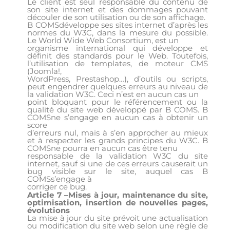
Le client est seul responsable du contenu de
son site internet et des dommages pouvant
découler de son utilisation ou de son affichage.
B COMSdéveloppe ses sites internet d’après les
normes du W3C, dans la mesure du possible.
Le World Wide Web Consortium, est un
organisme international qui développe et
définit des standards pour le Web. Toutefois,
l’utilisation de templates, de moteur CMS
(Joomla!,
WordPress, Prestashop…), d’outils ou scripts,
peut engendrer quelques erreurs au niveau de
la validation W3C. Ceci n’est en aucun cas un
point bloquant pour le référencement ou la
qualité du site web développé par B COMS. B
COMSne s’engage en aucun cas à obtenir un
score
d’erreurs nul, mais à s’en approcher au mieux
et à respecter les grands principes du W3C. B
COMSne pourra en aucun cas être tenu
responsable de la validation W3C du site
internet, sauf si une de ces erreurs causerait un
bug visible sur le site, auquel cas B
COMSs’engage à
corriger ce bug.
Article 7 –Mises à jour, maintenance du site,
optimisation, insertion de nouvelles pages,
évolutions
La mise à jour du site prévoit une actualisation
ou modification du site web selon une règle de