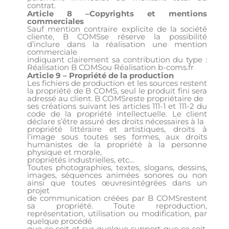
contrat.
Article 8 –Copyrights et mentions
commerciales
Sauf mention contraire explicite de la société
cliente, B COMSse réserve la possibilité
d’inclure dans la réalisation une mention
commerciale
indiquant clairement sa contribution du type :
Réalisation B COMSou Réalisation b-coms.fr
Article 9 – Propriété de la production
Les fichiers de production et les sources restent
la propriété de B COMS, seul le produit fini sera
adressé au client. B COMSreste propriétaire de
ses créations suivant les articles 111-1 et 111-2 du
code de la propriété intellectuelle. Le client
déclare s’être assuré des droits nécessaires à la
propriété littéraire et artistiques, droits à
l’image sous toutes ses formes, aux droits
humanistes de la propriété à la personne
physique et morale,
propriétés industrielles, etc…
Toutes photographies, textes, slogans, dessins,
images, séquences animées sonores ou non
ainsi que toutes œuvresintégrées dans un
projet
de communication créées par B COMSrestent
sa propriété. Toute reproduction,
représentation, utilisation ou modification, par
quelque procédé
que ce soit et sur quelque support que ce soit,