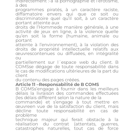
indirectement :-à la pornographie et l’érotisme,
à des
programmes piratés, à un caractère raciste,
diffamatoire envers qui que ce soit ou
discriminatoire quel qu’il soit, à un caractère
portant atteinte aux
droits de l’Hommede manière générale, à une
activité de jeux en ligne, à la violence quelle
qu’en soit la forme (humaine, animale ou
portant
atteinte à l’environnement), à la violation des
droits de propriété intellectuelle relatifs aux
œuvrescontenues ou diffusées, en intégralité
ou
partiellement sur l´espace web du client. B
COMSse dégage de toute responsabilité dans
le cas de modifications ultérieures de la part du
client
du contenu des pages créées.
Article 11 –Responsabilité de B COMS
B COMSs’engage à fournir dans les meilleurs
délais la livraison des commandes effectuées
(les délais diffèrent selon la nature de la
commande) et s’engage à tout mettre en
œuvreen vue de la satisfaction du client, mais
décline toute responsabilité en cas de
problème
technique majeur qui ferait obstacle à la
réalisation du contrat (attentats, guerres,
catastrophes naturelles, tout cas de force